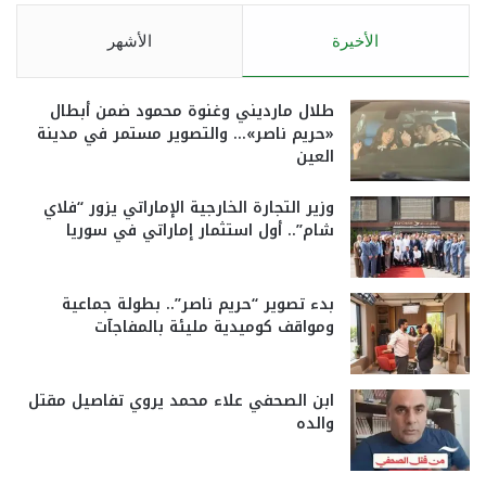
الأخيرة
الأشهر
طلال مارديني وغنوة محمود ضمن أبطال
«حريم ناصر»… والتصوير مستمر في مدينة
العين
وزير التجارة الخارجية الإماراتي يزور “فلاي
شام”.. أول استثمار إماراتي في سوريا
بدء تصوير “حريم ناصر”.. بطولة جماعية
ومواقف كوميدية مليئة بالمفاجآت
ابن الصحفي علاء محمد يروي تفاصيل مقتل
والده