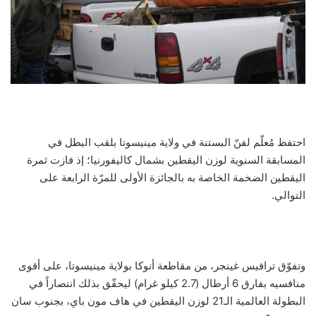
احتفظ مُعلّم لفنّ البستنة في ولاية مينيسوتا بلقب البطل في
المسابقة السنوية لوزن اليقطين بشمال كاليفورنيا؛ إذ فازت ثمرة
اليقطين الضخمة الخاصة به بالجائزة الأولى للمرّة الرابعة على
التوالي.
وتفوّق ترافيس غينجر، من مقاطعة أنوكا بولاية مينيسوتا، على أقوى
منافسيه بفارق 6 أرطال (2.7 كيلو غرام) ليحقّق بذلك انتصاراً في
البطولة العالمية الـ21 لوزن اليقطين في هاف مون باي، بجنوب سان