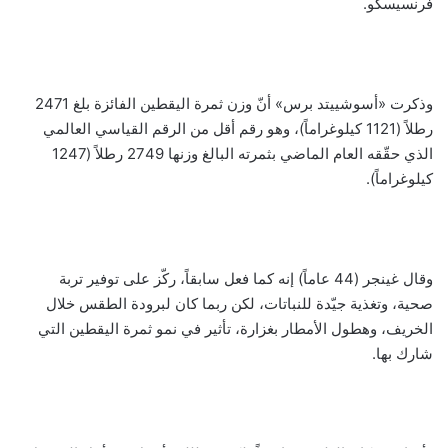
فرنسيسكو.
وذكرت «أسوشييتد برس» أنّ وزن ثمرة اليقطين الفائزة بلغ 2471
رطلاً (1121 كيلوغراماً)، وهو رقم أقل من الرقم القياسي العالمي
الذي حقّقه العام الماضي بثمرته البالغ وزنها 2749 رطلاً (1247
كيلوغراماً).
وقال غينجر (44 عاماً) إنه كما فعل سابقاً، ركّز على توفير تربة
صحية، وتغذية جيّدة للنباتات، لكن ربما كان لبرودة الطقس خلال
الخريف، وهطول الأمطار بغزارة، تأثير في نمو ثمرة اليقطين التي
شارك بها.