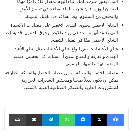
الماء: يعتبر شرب الماء أثناء اليوم بمقدار كافٍ أمرًا مهمًا
لفقدان الوزن. فإن شرب الماء يساعد في تحفيز الأيض
والتخلص من السموم، وقد يساعد في تقليل الشهية.
الشاي الأخضر: يحتوي الشاي الأخضر على مضادات الأكسدة
التي يُعتقد أنها تساعد في زيادة الأيض وحرق الدهون. قد يساعد
الشاي الأخضر أيضًا في تقليل الشهية.
شاي الأعشاب: بعض أنواع شاي الأعشاب مثل شاي الأعشاب
الهندي والقرفة والنعناع يمكن أن تساعد في تحسين عملية
الهضم وتهدئة الجهاز الهضمي.
عصائر الخضار والفواكه: تناول عصائر الخضار والفواكه الطازجة
يمكن أن يكون بديلاً صحياً ومنخفض السعرات الحرارية
للمشروبات الغازية والعصائر الصناعية الغنية بالسكر.
فيسبوك
‫X
ماسنجر
واتساب
تيلقرام
مشاركة عبر البريد
طباعة