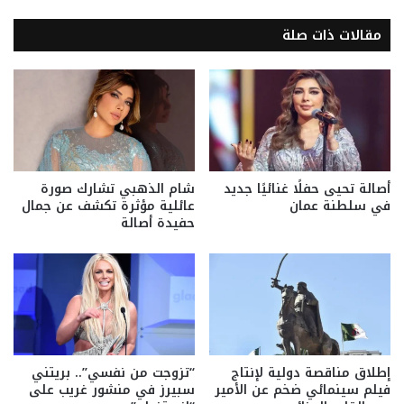
مقالات ذات صلة
أصالة تحيى حفلًا غنائيًا جديد
شام الذهبي تشارك صورة
في سلطنة عمان
عائلية مؤثرة تكشف عن جمال
حفيدة أصالة
إطلاق مناقصة دولية لإنتاج
“تزوجت من نفسي”.. بريتني
فيلم سينمائي ضخم عن الأمير
سبيرز في منشور غريب على