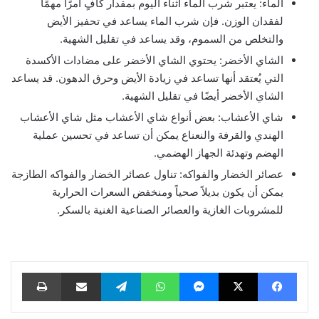
الماء: يعتبر شرب الماء أثناء اليوم بمقدار كافٍ أمرًا مهمًا
لفقدان الوزن. فإن شرب الماء يساعد في تحفيز الأيض
والتخلص من السموم، وقد يساعد في تقليل الشهية.
الشاي الأخضر: يحتوي الشاي الأخضر على مضادات الأكسدة
التي يُعتقد أنها تساعد في زيادة الأيض وحرق الدهون. قد يساعد
الشاي الأخضر أيضًا في تقليل الشهية.
شاي الأعشاب: بعض أنواع شاي الأعشاب مثل شاي الأعشاب
الهندي والقرفة والنعناع يمكن أن تساعد في تحسين عملية
الهضم وتهدئة الجهاز الهضمي.
عصائر الخضار والفواكه: تناول عصائر الخضار والفواكه الطازجة
يمكن أن يكون بديلاً صحياً ومنخفض السعرات الحرارية
للمشروبات الغازية والعصائر الصناعية الغنية بالسكر.
فيسبوك
‫X
ماسنجر
واتساب
تيلقرام
مشاركة عبر البريد
طباعة