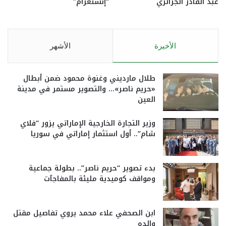
عبد القادر الجزائري
“إنستغرام”
الأخيرة
الأشهر
طلال مارديني وغنوة محمود ضمن أبطال
«حريم ناصر»… والتصوير مستمر في مدينة
العين
وزير التجارة الخارجية الإماراتي يزور “فلاي
شام”.. أول استثمار إماراتي في سوريا
بدء تصوير “حريم ناصر”.. بطولة جماعية
ومواقف كوميدية مليئة بالمفاجآت
ابن الصحفي علاء محمد يروي تفاصيل مقتل
والده