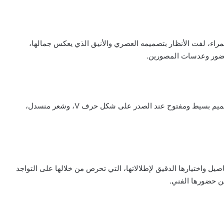
مراء، لفت الأنظار بتصميمه العصري والأنيق الذي يعكس جمالها،
لحضور وعدسات المصورين.
كما أطلت نسرين في يوم آخر بفستان أصفر مبهج يتميز بتصميم بسيط ومفتوح عند الصدر على شكل حرف V، وشعر منسدل،
يل واختيارها الدقيق لإطلالاتها، التي تحرص من خلالها على التواجد
ن حضورها الفني.