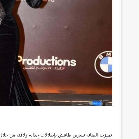
تميزت الفنانة نسرين طافش بإطلالات جذابة ولافتة من خلال 