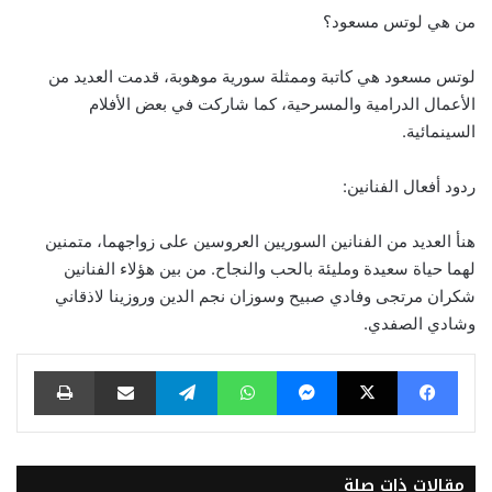
من هي لوتس مسعود؟
لوتس مسعود هي كاتبة وممثلة سورية موهوبة، قدمت العديد من
الأعمال الدرامية والمسرحية، كما شاركت في بعض الأفلام
السينمائية.
ردود أفعال الفنانين:
هنأ العديد من الفنانين السوريين العروسين على زواجهما، متمنين
لهما حياة سعيدة ومليئة بالحب والنجاح. من بين هؤلاء الفنانين
شكران مرتجى وفادي صبيح وسوزان نجم الدين وروزينا لاذقاني
وشادي الصفدي.
فيسبوك
‫X
ماسنجر
واتساب
تيلقرام
مشاركة عبر البريد
طباعة
مقالات ذات صلة