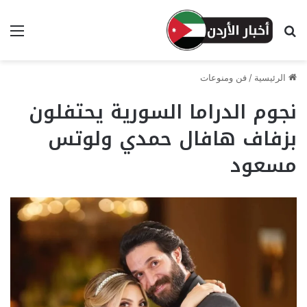
بحث عن
الق
الرئيسية
/
فن ومنوعات
نجوم الدراما السورية يحتفلون
بزفاف هافال حمدي ولوتس
مسعود