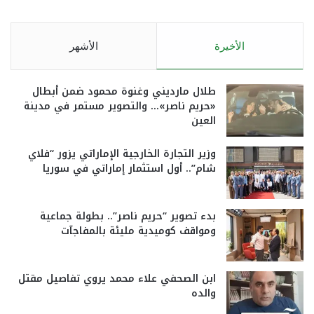
الأخيرة
الأشهر
طلال مارديني وغنوة محمود ضمن أبطال
«حريم ناصر»… والتصوير مستمر في مدينة
العين
وزير التجارة الخارجية الإماراتي يزور “فلاي
شام”.. أول استثمار إماراتي في سوريا
بدء تصوير “حريم ناصر”.. بطولة جماعية
ومواقف كوميدية مليئة بالمفاجآت
ابن الصحفي علاء محمد يروي تفاصيل مقتل
والده