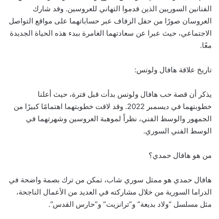
الفنانين السوريين الذين قدموا التهاني للعروسين. وقد شارك
العروسان صورًا من حفل الزفاف عبر حساباتهما على مواقع التواصل
الاجتماعي، حيث عبرا عن سعادتهما الغامرة ببدء هذه الحياة الجديدة
معًا.
تاريخ علاقة هافال ولوتس:
يذكر أن قصة حب هافال ولوتس بدأت قبل فترة، حيث أعلنا
خطوبتهما في ديسمبر 2022. وقد لاقت خطوبتهما اهتمامًا كبيرًا من
الجمهور والوسط الفني، نظراً لموهبة العروسين وشهرتهما في
الوسط الفني السوري.
من هو هافال حمدي؟
هافال حمدي هو ممثل سوري شاب، تمكن من ترك بصمة واضحة في
الدراما السورية من خلال مشاركته في العديد من الأعمال الناجحة،
مثل مسلسل “ولاد بديعة” و”ترانزيت” و”حارس القدس”.