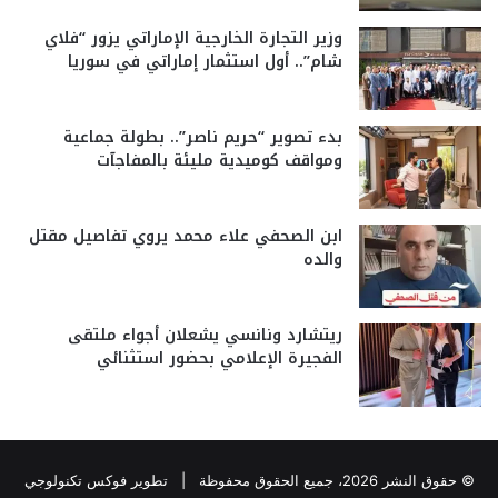
وزير التجارة الخارجية الإماراتي يزور “فلاي
شام”.. أول استثمار إماراتي في سوريا
بدء تصوير “حريم ناصر”.. بطولة جماعية
ومواقف كوميدية مليئة بالمفاجآت
ابن الصحفي علاء محمد يروي تفاصيل مقتل
والده
ريتشارد ونانسي يشعلان أجواء ملتقى
الفجيرة الإعلامي بحضور استثنائي
© حقوق النشر 2026، جميع الحقوق محفوظة |
تطوير فوكس تكنولوجي