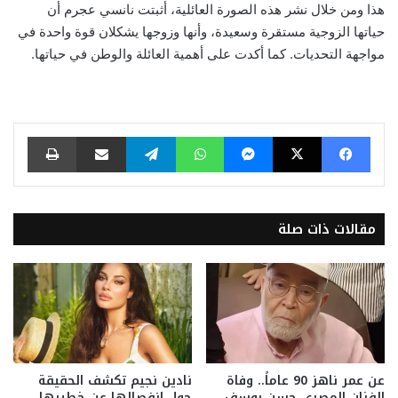
هذا ومن خلال نشر هذه الصورة العائلية، أثبتت نانسي عجرم أن
حياتها الزوجية مستقرة وسعيدة، وأنها وزوجها يشكلان قوة واحدة في
مواجهة التحديات. كما أكدت على أهمية العائلة والوطن في حياتها.
فيسبوك
‫X
ماسنجر
واتساب
تيلقرام
مشاركة عبر البريد
طباعة
مقالات ذات صلة
عن عمر ناهز 90 عاماً.. وفاة
نادين نجيم تكشف الحقيقة
الفنان المصري حسن يوسف
حول انفصالها عن خطيبها