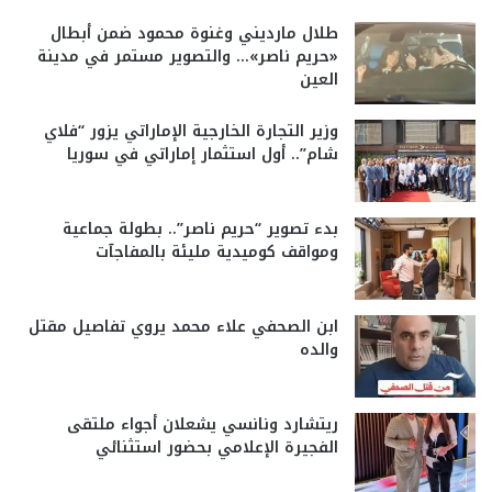
طلال مارديني وغنوة محمود ضمن أبطال
«حريم ناصر»… والتصوير مستمر في مدينة
العين
وزير التجارة الخارجية الإماراتي يزور “فلاي
شام”.. أول استثمار إماراتي في سوريا
بدء تصوير “حريم ناصر”.. بطولة جماعية
ومواقف كوميدية مليئة بالمفاجآت
ابن الصحفي علاء محمد يروي تفاصيل مقتل
والده
ريتشارد ونانسي يشعلان أجواء ملتقى
الفجيرة الإعلامي بحضور استثنائي