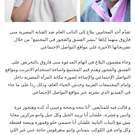
تقدّم أحد المحامين ببلاغ إلى النائب العام ضد الفنانة المصرية منى
فاروق متهما إياها “بنشر الفسق والفجور في المجتمع” من خلال
تصريحاتها الأخيرة على مواقع التواصل الاجتماعي.
وجاء مضمون البلاغ في اتهام المدعوة منى فاروق بالتحريض على
الفسق والفجور وهدم قيم المجتمع واساءة استخدام الانترنت ومواقع
التواصل الإجتماعي والإساءة لصورة مكانة المرأة المصرية داخل
وامام المجتمعات العربية وخدش الحياء العام، وذلك ردا على ما جاء
في الفيديو الذي نشرته عبر مواقع التواصل الإجتماعي
و قالت فيه للمتابعين “أنا تنحه وبجحة وعيني أد كده وهتجوز مرة
واثنين وعشرة، علشان أنا تريند الجيل وكل جيل وانتو مركزين معايا
مش مع البنات التانية علشان أنا جسمي حلو وقمورة وبيضة قشطة
وكل واحد في الكوكب يتمناني وانتو متعرفوش حاجة عني غير اللي