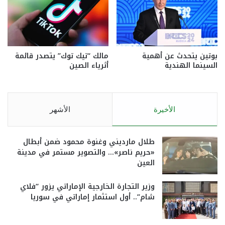
بوتين يتحدث عن أهمية
مالك “تيك توك” يتصدر قائمة
السينما الهندية
أثرياء الصين
الأخيرة
الأشهر
طلال مارديني وغنوة محمود ضمن أبطال
«حريم ناصر»… والتصوير مستمر في مدينة
العين
وزير التجارة الخارجية الإماراتي يزور “فلاي
شام”.. أول استثمار إماراتي في سوريا