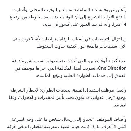
وأعلن عن وفاته عند الساعة 5 مساء، بالتوقيت المحلي. وأشارت
النتائج الأولية للتشريح إلى أن الوفاة حدثت بعد سقوطه من ارتفاع
14 مترا، وأنه لم يتم العثور على كسور في يديه.
وما تزال التحقيقات في أسباب الوفاة متواصلة، لأنه لا توجد حتى
الآن استنتاجات قاطعة حول كيفية حدوث السقوط.
بعد تأكيد نبأ وفاة باين، الذي أحدث ضجة دولية بسبب شهرة فرقة
One Direction، تسربت أيضا المكالمة التي أجراها موظف في
الفندق إلى خدمات الطوارئ الطبية وتوقع المأساة.
واتصل موظف استقبال الفندق بخدمات الطوارئ لإخطار الشرطة
بوجود “رجل عدواني قد يكون تحت تأثير المخدرات والكحول”، وفقا
لرويترز.
وأضاف الموظف: “نحتاج إلى إرسال شخص ما على وجه السرعة،
لأنني لا أعرف ما إذا كانت حياة الضيف معرضة للخطر. إنه في غرفة