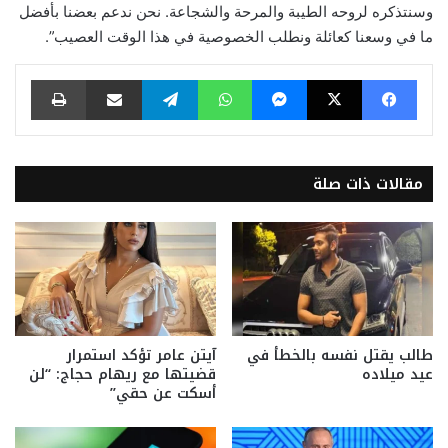
وسنتذكره لروحه الطيبة والمرحة والشجاعة. نحن ندعم بعضنا بأفضل
ما في وسعنا كعائلة ونطلب الخصوصية في هذا الوقت العصيب”.
فيسبوك
‫X
ماسنجر
واتساب
تيلقرام
مشاركة عبر البريد
طباعة
مقالات ذات صلة
طالب يقتل نفسه بالخطأ في
آيتن عامر تؤكد استمرار
عيد ميلاده
قضيتها مع ريهام حجاج: “لن
أسكت عن حقي”