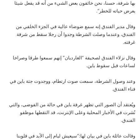
بها شرفة، حسنا، نحن خائفون بعض الشيء من أنه قد يفعل شيئا
يعرض حياته للخطر”.
وقال مدير الفندق إنه سمع ضوضاء عالية في الجزء الخلفي من
الفندق، وعندما وصلت الشرطة وجدوا أن رجلا سقط من شرفة
غرفته.
وقال نزلاء الفندق لصحيفة “الغارديان” إنهم سمعوا طرقا وصراخا
لساعات قبل سقوط باين.
وعند وصول الشرطة، سمعت صوت ارتطام، ووجدوت جثة باين في
فناء الفندق.
ويُعتقد أن الصور التي تظهر غرفة باين في حالة من الفوضى، والتي
نُشرت في الأخبار المحلية وعلى الإنترنت، قد التقطها موظفو
الفندق.
وقالت عائلة باين في بيان لها:”سيعيش ليام إلى الأبد في قلوبنا