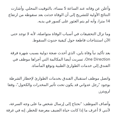
وأعلن عن وفاته عند الساعة 5 مساء، بالتوقيت المحلي. وأشارت
النتائج الأولية للتشريح إلى أن الوفاة حدثت بعد سقوطه من ارتفاع
14 مترا، وأنه لم يتم العثور على كسور في يديه.
وما تزال التحقيقات في أسباب الوفاة متواصلة، لأنه لا توجد حتى
الآن استنتاجات قاطعة حول كيفية حدوث السقوط.
بعد تأكيد نبأ وفاة باين، الذي أحدث ضجة دولية بسبب شهرة فرقة
One Direction، تسربت أيضا المكالمة التي أجراها موظف في
الفندق إلى خدمات الطوارئ الطبية وتوقع المأساة.
واتصل موظف استقبال الفندق بخدمات الطوارئ لإخطار الشرطة
بوجود “رجل عدواني قد يكون تحت تأثير المخدرات والكحول”، وفقا
لرويترز.
وأضاف الموظف: “نحتاج إلى إرسال شخص ما على وجه السرعة،
لأنني لا أعرف ما إذا كانت حياة الضيف معرضة للخطر. إنه في غرفة