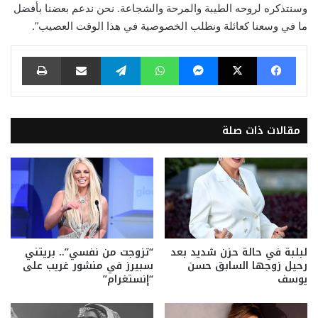
وسنتذكره لروحه الطيبة والمرحة والشجاعة. نحن ندعم بعضنا بأفضل
ما في وسعنا كعائلة ونطلب الخصوصية في هذا الوقت العصيب”.
فيسبوك
‫X
ماسنجر
واتساب
تيلقرام
مشاركة عبر البريد
طباعة
مقالات ذات صلة
لبلبة في حالة حزن شديد بعد
“تزوجت من نفسي”.. بريتني
رحيل زوجها السابق حسن
سبيرز في منشور غريب على
يوسف
“إنستغرام”