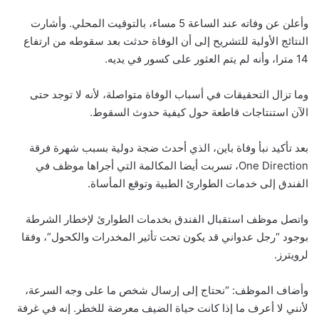
وأعلن عن وفاته عند الساعة 5 مساء، بالتوقيت المحلي. وأشارت
النتائج الأولية للتشريح إلى أن الوفاة حدثت بعد سقوطه من ارتفاع
14 مترا، وأنه لم يتم العثور على كسور في يديه.
وما تزال التحقيقات في أسباب الوفاة متواصلة، لأنه لا توجد حتى
الآن استنتاجات قاطعة حول كيفية حدوث السقوط.
بعد تأكيد نبأ وفاة باين، الذي أحدث ضجة دولية بسبب شهرة فرقة
One Direction، تسربت أيضا المكالمة التي أجراها موظف في
الفندق إلى خدمات الطوارئ الطبية وتوقع المأساة.
واتصل موظف استقبال الفندق بخدمات الطوارئ لإخطار الشرطة
بوجود “رجل عدواني قد يكون تحت تأثير المخدرات والكحول”، وفقا
لرويترز.
وأضاف الموظف: “نحتاج إلى إرسال شخص ما على وجه السرعة،
لأنني لا أعرف ما إذا كانت حياة الضيف معرضة للخطر. إنه في غرفة