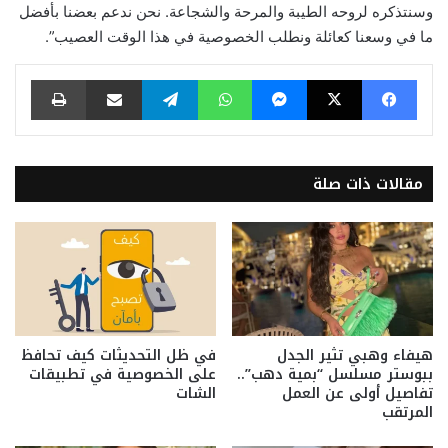
وسنتذكره لروحه الطيبة والمرحة والشجاعة. نحن ندعم بعضنا بأفضل
ما في وسعنا كعائلة ونطلب الخصوصية في هذا الوقت العصيب”.
فيسبوك
‫X
ماسنجر
واتساب
تيلقرام
مشاركة عبر البريد
طباعة
مقالات ذات صلة
هيفاء وهبي تثير الجدل
في ظل التحديثات كيف تحافظ
ببوستر مسلسل “بمية دهب”..
على الخصوصية في تطبيقات
تفاصيل أولى عن العمل
الشات
المرتقب