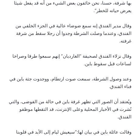
بها شرفة، حسنا، نحن خائفون بعض الشيء من أنه قد يفعل شيئا
يعرض حياته للخطر”.
وقال مدير الفندق إنه سمع ضوضاء عالية في الجزء الخلفي من
الفندق، وعندما وصلت الشرطة وجدوا أن رجلا سقط من شرفة
غرفته.
وقال نزلاء الفندق لصحيفة “الغارديان” إنهم سمعوا طرقا وصراخا
لساعات قبل سقوط باين.
وعند وصول الشرطة، سمعت صوت ارتطام، ووجدوت جثة باين في
فناء الفندق.
ويُعتقد أن الصور التي تظهر غرفة باين في حالة من الفوضى، والتي
نُشرت في الأخبار المحلية وعلى الإنترنت، قد التقطها موظفو
الفندق.
وقالت عائلة باين في بيان لها:”سيعيش ليام إلى الأبد في قلوبنا