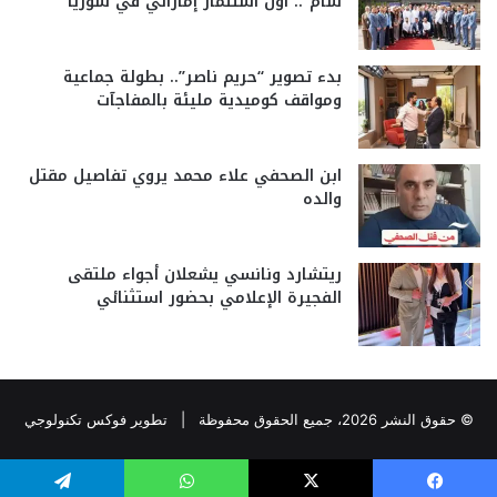
شام”.. أول استثمار إماراتي في سوريا
بدء تصوير “حريم ناصر”.. بطولة جماعية
ومواقف كوميدية مليئة بالمفاجآت
ابن الصحفي علاء محمد يروي تفاصيل مقتل
والده
ريتشارد ونانسي يشعلان أجواء ملتقى
الفجيرة الإعلامي بحضور استثنائي
© حقوق النشر 2026، جميع الحقوق محفوظة |
تطوير فوكس تكنولوجي