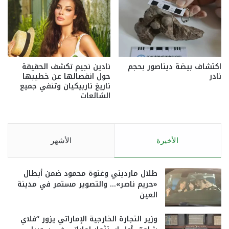
اكتشاف بيضة ديناصور بحجم
نادين نجيم تكشف الحقيقة
نادر
حول انفصالها عن خطيبها
ناريغ ناربيكيان وتنفي جميع
الشائعات
الأخيرة
الأشهر
طلال مارديني وغنوة محمود ضمن أبطال
«حريم ناصر»… والتصوير مستمر في مدينة
العين
وزير التجارة الخارجية الإماراتي يزور “فلاي