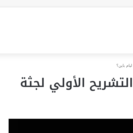
يام باين؟
تشريح الأولي لجثة