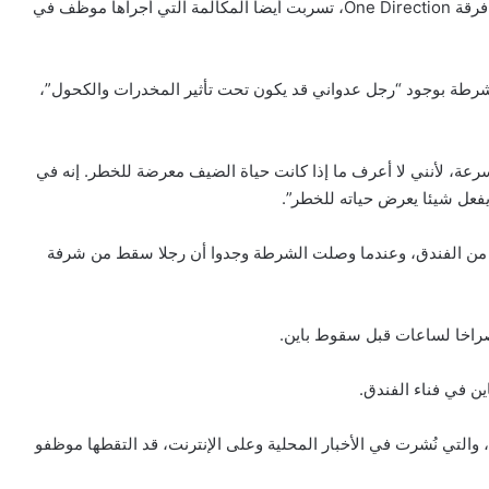
بعد تأكيد نبأ وفاة باين، الذي أحدث ضجة دولية بسبب شهرة فرقة One Direction، تسربت أيضا المكالمة التي أجراها موظف في
رطة بوجود “رجل عدواني قد يكون تحت تأثير المخدرات والكحول”،
، لأنني لا أعرف ما إذا كانت حياة الضيف معرضة للخطر. إنه في
فعل شيئا يعرض حياته للخطر”.
ي من الفندق، وعندما وصلت الشرطة وجدوا أن رجلا سقط من شرفة
وصراخا لساعات قبل سقوط باين.
 في فناء الفندق.
 والتي نُشرت في الأخبار المحلية وعلى الإنترنت، قد التقطها موظفو