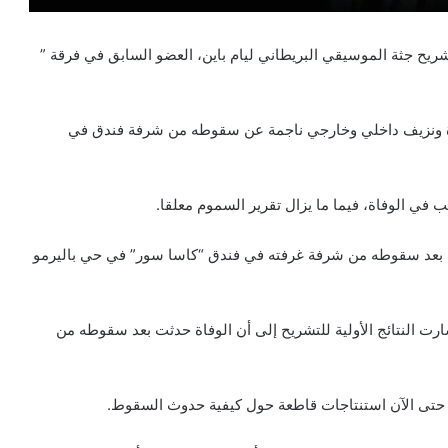
شريح جثة الموسيقي البريطاني ليام باين، العضو السابق في فرقة ”
عددة ونزيف داخلي وخارجي ناجمة عن سقوطه من شرفة فندق في
 في الوفاة، فيما ما يزال تقرير السموم معلقا.
البالغ من العمر 31 عاما، يوم الأربعاء 16 أكتوبر، بعد سقوطه من شرفة غرفته في فندق “كاسا سور” في حي باليرمو
لتوقيت المحلي. وأشارت النتائج الأولية للتشريح إلى أن الوفاة حدثت بعد سقوطه من
جد حتى الآن استنتاجات قاطعة حول كيفية حدوث السقوط.