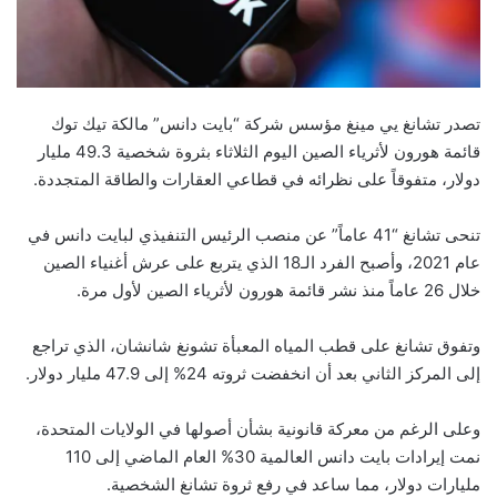
تصدر تشانغ يي مينغ مؤسس شركة “بايت دانس” مالكة تيك توك
قائمة هورون لأثرياء الصين اليوم الثلاثاء بثروة شخصية 49.3 مليار
دولار، متفوقاً على نظرائه في قطاعي العقارات والطاقة المتجددة.
تنحى تشانغ “41 عاماً” عن منصب الرئيس التنفيذي لبايت دانس في
عام 2021، وأصبح الفرد الـ18 الذي يتربع على عرش أغنياء الصين
خلال 26 عاماً منذ نشر قائمة هورون لأثرياء الصين لأول مرة.
وتفوق تشانغ على قطب المياه المعبأة تشونغ شانشان، الذي تراجع
إلى المركز الثاني بعد أن انخفضت ثروته 24% إلى 47.9 مليار دولار.
وعلى الرغم من معركة قانونية بشأن أصولها في الولايات المتحدة،
نمت إيرادات بايت دانس العالمية 30% العام الماضي إلى 110
مليارات دولار، مما ساعد في رفع ثروة تشانغ الشخصية.