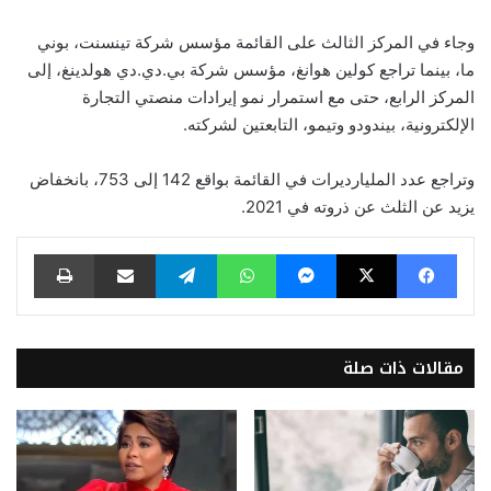
وجاء في المركز الثالث على القائمة مؤسس شركة تينسنت، بوني
ما، بينما تراجع كولين هوانغ، مؤسس شركة بي.دي.دي هولدينغ، إلى
المركز الرابع، حتى مع استمرار نمو إيرادات منصتي التجارة
الإلكترونية، بيندودو وتيمو، التابعتين لشركته.
وتراجع عدد المليارديرات في القائمة بواقع 142 إلى 753، بانخفاض
يزيد عن الثلث عن ذروته في 2021.
فيسبوك
‫X
ماسنجر
واتساب
تيلقرام
مشاركة عبر البريد
طباعة
مقالات ذات صلة