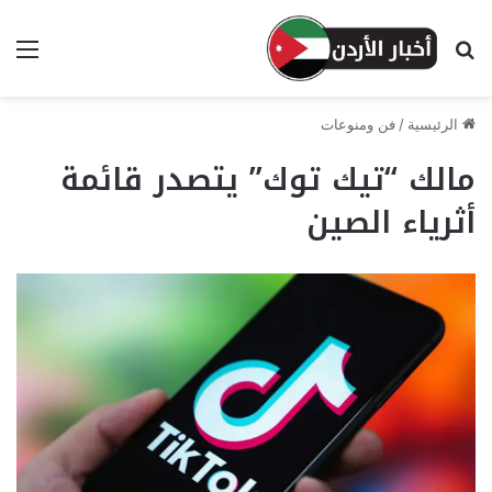
بحث عن
الق
الرئيسية
/
فن ومنوعات
مالك “تيك توك” يتصدر قائمة
أثرياء الصين