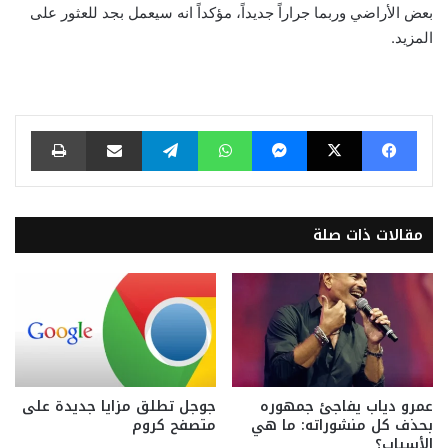
بعض الأراضي وربما جراراً جديداً، مؤكداً انه سيعمل بجد للعثور على
المزيد.
فيسبوك
‫X
ماسنجر
واتساب
تيلقرام
مشاركة عبر البريد
طباعة
مقالات ذات صلة
عمرو دياب يفاجئ جمهوره
جوجل تطلق مزايا جديدة على
بحذف كل منشوراته: ما هي
متصفح كروم
الأسباب؟