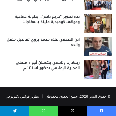
بدء تصوير “حريم ناصر”.. بطولة جماعية
ومواقف كوميدية مليئة بالمفاجآت
ابن الصحفي علاء محمد يروي تفاصيل مقتل
والده
ريتشارد ونانسي يشعلان أجواء ملتقى
الفجيرة الإعلامي بحضور استثنائي
© حقوق النشر 2026، جميع الحقوق محفوظة |
تطوير فوكس تكنولوجي
يسبوك
‫X
واتساب
تيلقرام