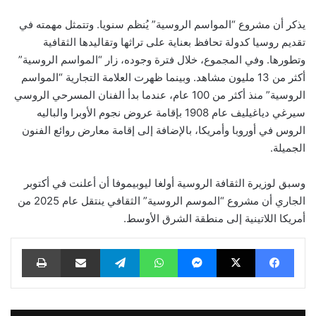
يذكر أن مشروع “المواسم الروسية” يُنظم سنويا. وتتمثل مهمته في
تقديم روسيا كدولة تحافظ بعناية على تراثها وتقاليدها الثقافية
وتطورها. وفي المجموع، خلال فترة وجوده، زار “المواسم الروسية”
أكثر من 13 مليون مشاهد. وبينما ظهرت العلامة التجارية “المواسم
الروسية” منذ أكثر من 100 عام، عندما بدأ الفنان المسرحي الروسي
سيرغي دياغيليف عام 1908 بإقامة عروض نجوم الأوبرا والباليه
الروس في أوروبا وأمريكا، بالإضافة إلى إقامة معارض روائع الفنون
الجميلة.
وسبق لوزيرة الثقافة الروسية أولغا ليوبيموفا أن أعلنت في أكتوبر
الجاري أن مشروع “الموسم الروسية” الثقافي ينتقل عام 2025 من
أمريكا اللاتينية إلى منطقة الشرق الأوسط.
فيسبوك
‫X
ماسنجر
واتساب
تيلقرام
مشاركة عبر البريد
طباعة