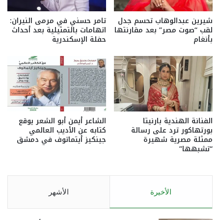
شيرين عبدالوهاب تحسم جدل
تامر حسني في مرمى النيران:
لقب “صوت مصر” بعد مقارنتها
اتهامات بالتمثيلية بعد أحداث
بأنغام
حفلة الإسكندرية
الفنانة الهندية بارنيتا
الشاعر أيمن أبو الشعر يوقع
بورتهاكور ترد على رسالة
كتابه عن الأديب العالمي
ممثلة مصرية شهيرة
جينكيز أيتماتوف في دمشق
“تشبهها”
الأخيرة
الأشهر