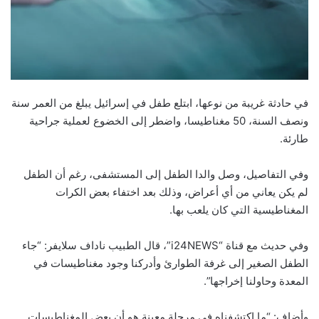
في حادثة غريبة من نوعها، ابتلع طفل في إسرائيل يبلغ من العمر سنة
ونصف السنة، 50 مغناطيسا، واضطر إلى الخضوع لعملية جراحية
طارئة.
وفي التفاصيل، وصل والدا الطفل إلى المستشفى، رغم أن الطفل
لم يكن يعاني من أي أعراض، وذلك بعد اختفاء بعض الكرات
المغناطيسية التي كان يلعب بها.
وفي حديث مع قناة “i24NEWS”، قال الطبيب ناداف سلايفر: “جاء
الطفل الصغير إلى غرفة الطوارئ وأدركنا وجود مغناطيسات في
المعدة وحاولنا إخراجها”.
وأضاف: “ما اكتشفناه في مرحلة معينة هو أن بعض المغناطيسات