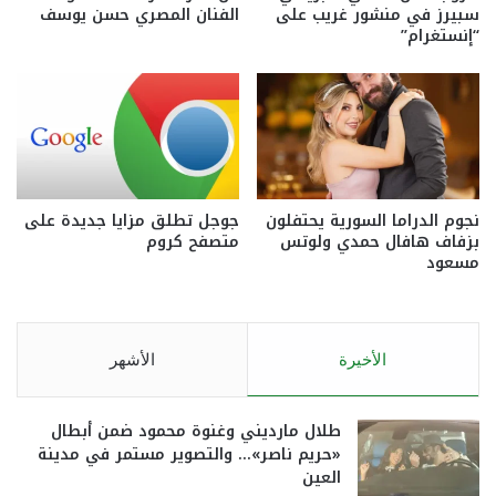
سبيرز في منشور غريب على
الفنان المصري حسن يوسف
“إنستغرام”
نجوم الدراما السورية يحتفلون
جوجل تطلق مزايا جديدة على
بزفاف هافال حمدي ولوتس
متصفح كروم
مسعود
الأخيرة
الأشهر
طلال مارديني وغنوة محمود ضمن أبطال
«حريم ناصر»… والتصوير مستمر في مدينة
العين