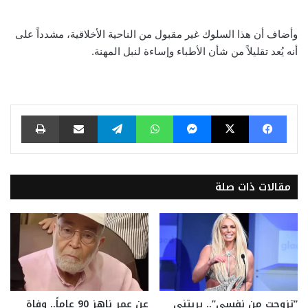
وأضاف أن هذا السلوك غير مقبول من الناحية الأخلاقية، مشدداً على
أنه يُعد تقليلاً من شأن الأطباء وإساءة لنبل المهنة.
فيسبوك
‫X
ماسنجر
واتساب
تيلقرام
مشاركة عبر البريد
طباعة
مقالات ذات صلة
“تزوجت من نفسي”.. بريتني
عن عمر ناهز 90 عاماً.. وفاة