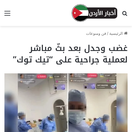
بحث عن
الق
الرئيسية
/
فن ومنوعات
غضب وجدل بعد بثّ مباشر
لعملية جراحية على “تيك توك”