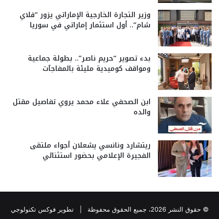
وزير التجارة الخارجية الإماراتي يزور “فلاي
شام”.. أول استثمار إماراتي في سوريا
بدء تصوير “حريم ناصر”.. بطولة جماعية
ومواقف كوميدية مليئة بالمفاجآت
ابن الصحفي علاء محمد يروي تفاصيل مقتل
والده
ريتشارد ونانسي يشعلان أجواء ملتقى
الفجيرة الإعلامي بحضور استثنائي
© حقوق النشر 2026، جميع الحقوق محفوظة |
تطوير فوكس تكنولوجي