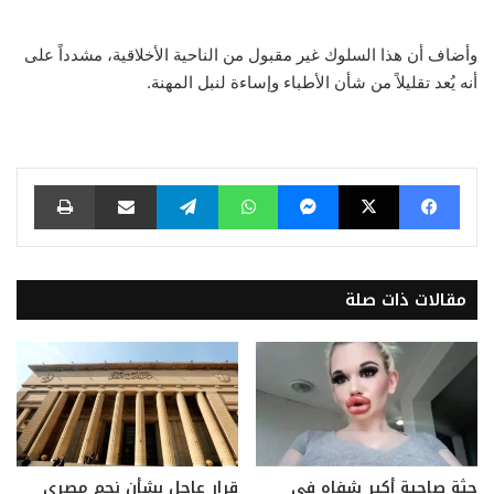
وأضاف أن هذا السلوك غير مقبول من الناحية الأخلاقية، مشدداً على
أنه يُعد تقليلاً من شأن الأطباء وإساءة لنبل المهنة.
فيسبوك
‫X
ماسنجر
واتساب
تيلقرام
مشاركة عبر البريد
طباعة
مقالات ذات صلة
جثة صاحبة أكبر شفاه في
قرار عاجل بشأن نجم مصري