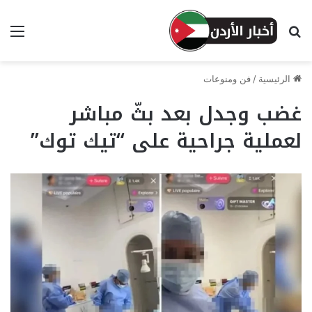
بحث عن
الق
الرئيسية
/
فن ومنوعات
غضب وجدل بعد بثّ مباشر
لعملية جراحية على “تيك توك”