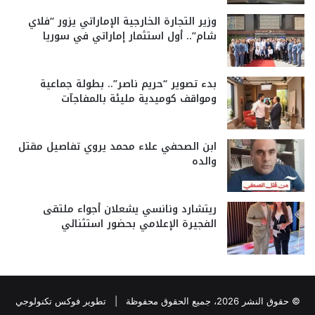
وزير التجارة الخارجية الإماراتي يزور “فلاي
شام”.. أول استثمار إماراتي في سوريا
بدء تصوير “حريم ناصر”.. بطولة جماعية
ومواقف كوميدية مليئة بالمفاجآت
ابن الصحفي علاء محمد يروي تفاصيل مقتل
والده
ريتشارد ونانسي يشعلان أجواء ملتقى
الفجيرة الإعلامي بحضور استثنائي
© حقوق النشر 2026، جميع الحقوق محفوظة |
تطوير فوكس تكنولوجي