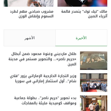
مالك “تيك توك” يتصدر قائمة
مشروب صباحي مهم لطرد
أثرياء الصين
السموم وإنقاص الوزن
الأخيرة
الأشهر
طلال مارديني وغنوة محمود ضمن أبطال
«حريم ناصر»… والتصوير مستمر في مدينة
العين
وزير التجارة الخارجية الإماراتي يزور “فلاي
شام”.. أول استثمار إماراتي في سوريا
بدء تصوير “حريم ناصر”.. بطولة جماعية
ومواقف كوميدية مليئة بالمفاجآت