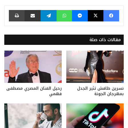
فيسبوك
‫X
ماسنجر
واتساب
تيلقرام
مشاركة عبر البريد
طباعة
مقالات ذات صلة
نسرين طافش تثير الجدل
رحيل الفنان المصري مصطفى
بمهرجان الجونة
فهمي