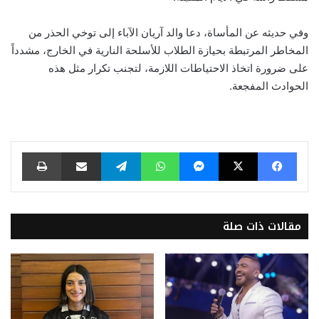
وفي حديثه عن المأساة، دعا والد آريان الآباء إلى توخي الحذر من
المخاطر المرتبطة بحيازة الطلاب للأسلحة النارية في الخارج، مشدداً
على ضرورة اتخاذ الاحتياطات اللازمة، لتجنب تكرار مثل هذه
الحوادث المفجعة.
فيسبوك
‫X
ماسنجر
واتساب
تيلقرام
مشاركة عبر البريد
طباعة
مقالات ذات صلة