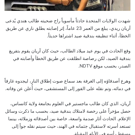
شهدت الولايات المتحدة حادثاً مأسوياً راح ضحيته طالب هندي يُدعى
آريان ريدي، يبلغ من العمر 23 عاماً، إثر إصابته بطلق ناري عن طريق
الخطأ، أثناء تنظيفه بندقية صيد اشتراها حديثاً.
وقع الحادث في يوم عيد ميلاد الطالب، حيث كان آريان يقوم بتفريغ
بندقية الصيد، لكن رصاصة انطلقت عن طريق الخطأ وأصابته في
الصدر، بحسب موقع NDTV.
وهرع أصدقاؤه إلى الغرفة بعد سماع صوت إطلاق النار، ليجدوه غارقاً
في دمائه، وتم نقله على الفور إلى المستشفى، حيث أُعلن عن وفاته.
آريان، الذي كان طالب ماجستير في العلوم بجامعة ولاية كانساس،
حصل مؤخراً على رخصة لامتلاك بندقية صيد، بحسب ما ذكرت وسائل
الإعلام. الحادث أثار صدمة واسعة، خاصة بين أصدقائه وزملائه، بينما
تستعد أسرته لاستقبال جثمانه في الهند، حيث سيتم نقله جواً إلى
مسقط رأسه في الأيام المقبلة.