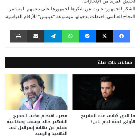
تحقيق المزيد من الإنجازات.
الشكر للجمهور: عبرت عن شكرها لجمهورها على دعمهم المستمر.
النجاح العالمي: احتفلت بدخولها موسوعة “غينيس” للأرقام القياسية.
فيسبوك
‫X
ماسنجر
واتساب
تيلقرام
مشاركة عبر البريد
طباعة
مقالات ذات صلة
ما الذي كشف عنه التشريح
مصر.. اقتحام مكتب المخرج
الأولي لجثة ليام باين؟
الشهير خالد يوسف ومطالبته
بفيلم عن نهاية إسرائيل تحت
التهديد والوعيد