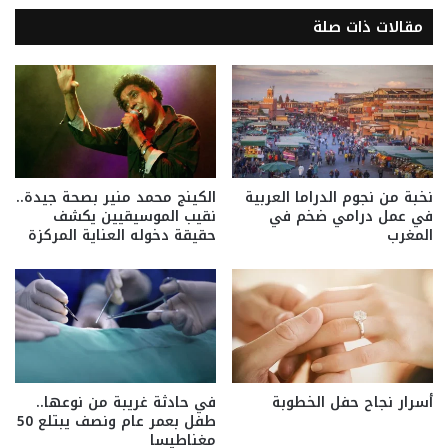
مقالات ذات صلة
نخبة من نجوم الدراما العربية
الكينج محمد منير بصحة جيدة..
في عمل درامي ضخم في
نقيب الموسيقيين يكشف
المغرب
حقيقة دخوله العناية المركزة
أسرار نجاح حفل الخطوبة
في حادثة غريبة من نوعها..
طفل بعمر عام ونصف يبتلع 50
مغناطيسا