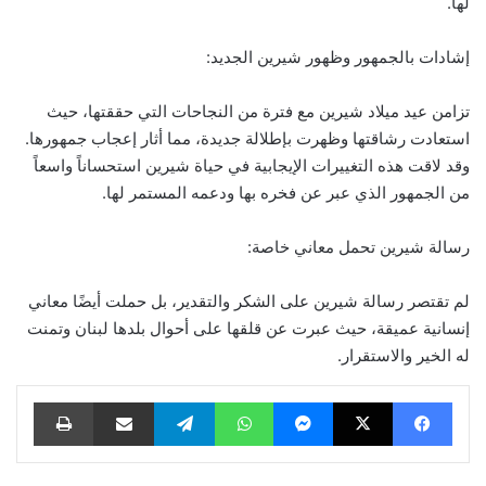
لها.
إشادات بالجمهور وظهور شيرين الجديد:
تزامن عيد ميلاد شيرين مع فترة من النجاحات التي حققتها، حيث
استعادت رشاقتها وظهرت بإطلالة جديدة، مما أثار إعجاب جمهورها.
وقد لاقت هذه التغييرات الإيجابية في حياة شيرين استحساناً واسعاً
من الجمهور الذي عبر عن فخره بها ودعمه المستمر لها.
رسالة شيرين تحمل معاني خاصة:
لم تقتصر رسالة شيرين على الشكر والتقدير، بل حملت أيضًا معاني
إنسانية عميقة، حيث عبرت عن قلقها على أحوال بلدها لبنان وتمنت
له الخير والاستقرار.
فيسبوك
‫X
ماسنجر
واتساب
تيلقرام
مشاركة عبر البريد
طباعة