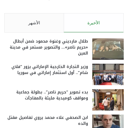
الأخيرة
الأشهر
طلال مارديني وغنوة محمود ضمن أبطال
«حريم ناصر»… والتصوير مستمر في مدينة
العين
وزير التجارة الخارجية الإماراتي يزور “فلاي
شام”.. أول استثمار إماراتي في سوريا
بدء تصوير “حريم ناصر”.. بطولة جماعية
ومواقف كوميدية مليئة بالمفاجآت
ابن الصحفي علاء محمد يروي تفاصيل مقتل
والده