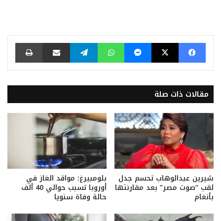
فيسبوك
‫X
ماسنجر
واتساب
تيلقرام
مشاركة عبر البريد
طباعة
مقالات ذات صلة
شيرين عبدالوهاب تحسم جدل
بلومبيرغ: مواقد الغاز في
لقب “صوت مصر” بعد مقارنتها
أوروبا تسبب حوالي 40 ألف
بأنغام
حالة وفاة سنويا