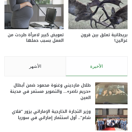
بريطانية تعلق بين قرون
تعويض كبير لامرأة طردت من
غزالين!
العمل بسبب حملها
الأخيرة
الأشهر
طلال مارديني وغنوة محمود ضمن أبطال
«حريم ناصر»… والتصوير مستمر في مدينة
العين
وزير التجارة الخارجية الإماراتي يزور “فلاي
شام”.. أول استثمار إماراتي في سوريا