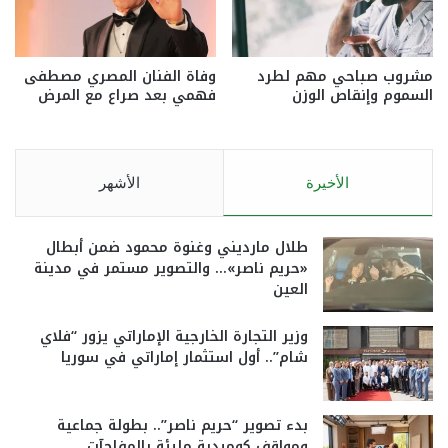
مشروب صباحي مهم لطرد
وفاة الفنان المصري مصطفى
السموم وإنقاص الوزن
فهمي بعد صراع مع المرض
الأخيرة
الأشهر
طلال مارديني وغنوة محمود ضمن أبطال
«حريم ناصر»… والتصوير مستمر في مدينة
العين
وزير التجارة الخارجية الإماراتي يزور “فلاي
شام”.. أول استثمار إماراتي في سوريا
بدء تصوير “حريم ناصر”.. بطولة جماعية
ومواقف كوميدية مليئة بالمفاجآت