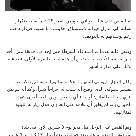
تم القبض على شاب يوناني يبلغ من العمر 28 عاماً بسبب تكرار
تسلله إلى منازل جيرانه لاستنشاق أحذيتهم، ما تسبب في إزعاجهم
رغم توسلاتهم له بالتوقف.
وقُبض عليه بعدما تم استدعاء الشرطة حين وُجد في حديقة منزل أحد
جيرانه يشم الأحذية، حيث تبين أن هذه ليست المرة الأولى، فقد قام
بذلك على مدار 6 أشهر.
وقال الرجل اليوناني المتهم لمحكمة سالونيك، إنه لم يتمكن من
تفسير سلوكه، الذي أوضح أنه سبب له إحراجاً كبيراً، وأكد أنه لم يكن
ينوي مخالفة القانون أو إيذاء أي شخص، ومن ناحية أخرى شهد
الجيران بأنه لم يظهر أي علامة على العدوان خلال زياراته الليلية
لمنازلهم.
وتم القبض على الرجل قبل فجر يوم 8 تشرين الأول في بلدة
سيندوس الصغيرة، على بعد حوالي تسعة أميال (15 كيلومترًا) غرب