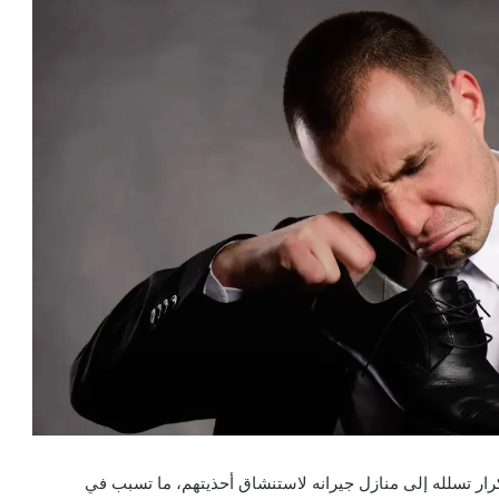
ني يبلغ من العمر 28 عاماً بسبب تكرار تسلله إلى منازل جيرانه لاستنشاق أحذيتهم، ما تسبب في