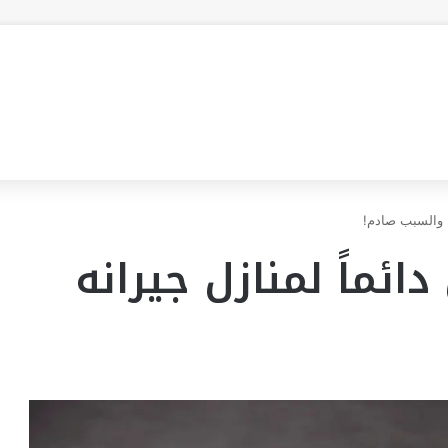
ه والسبب صادم!
ئماً لمنازل جيرانه