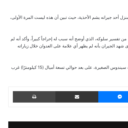
زل أحد جيرانه يشم الأحذية، حيث تبين أن هذه ليست المرة الأولى،
ن تفسير سلوكه، الذي أوضح أنه سبب له إحراجاً كبيراً، وأكد أنه لم
شهد الجيران بأنه لم يظهر أي علامة على العدوان خلال زياراته
وتم القبض على الرجل قبل فجر يوم 8 تشرين الأول في بلدة سيندوس الصغيرة، على بعد حوالي تسعة أميال (15 كيلومترًا) غرب
ماسنجر
مشاركة عبر البريد
طباعة