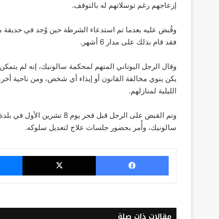
إزعاجهم رغم توسلاتهم له بالتوقف.
وقُبض عليه بعدما تم استدعاء الشرطة حين وُجد في حديقة من
فقد قام بذلك على مدار 6 أشهر.
وقال الرجل اليوناني المتهم لمحكمة سالونيك، إنه لم يتمكن م
يكن ينوي مخالفة القانون أو إيذاء أي شخص، ومن ناحية أخرى 
الليلية لمنازلهم.
سالونيك، وأُمر بحضور جلسات علاج لتعديل سلوكه.
فيسبوك
‫X
مقالات ذات صلة