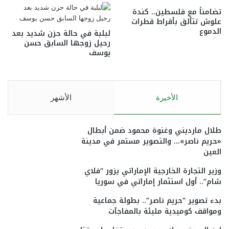
تضامناً مع فلسطين.. كندة
علوش تتألق بأقراط قطرات
الدموع
لبلبة في حالة حزن شديد بعد
رحيل زوجها السابق حسن
يوسف
الأخيرة
الأشهر
طلال مارديني وغنوة محمود ضمن أبطال
«حريم ناصر»… والتصوير مستمر في مدينة
العين
وزير التجارة الخارجية الإماراتي يزور “فلاي
شام”.. أول استثمار إماراتي في سوريا
بدء تصوير “حريم ناصر”.. بطولة جماعية
ومواقف كوميدية مليئة بالمفاجآت