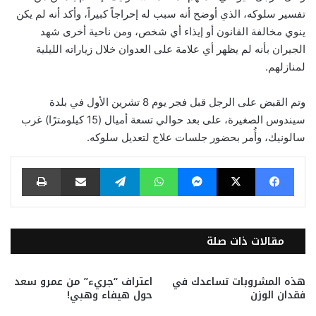
تفسير سلوكه، الذي أوضح أنه سبب له إحراجاً كبيراً، وأكد أنه لم يكن
ينوي مخالفة القانون أو إيذاء أي شخص، ومن ناحية أخرى شهد
الجيران بأنه لم يظهر أي علامة على العدوان خلال زياراته الليلية
لمنازلهم.
وتم القبض على الرجل قبل فجر يوم 8 تشرين الأول في بلدة
سيندوس الصغيرة، على بعد حوالي تسعة أميال (15 كيلومترًا) غرب
سالونيك، وأُمر بحضور جلسات علاج لتعديل سلوكه.
فيسبوك
‫X
ماسنجر
واتساب
تيلقرام
مشاركة عبر البريد
طباعة
مقالات ذات صلة
هذه المشروبات تساعدك في
اعتراف “جريء” من عمرو سعد
فقدان الوزن
حول هيفاء وهبي!