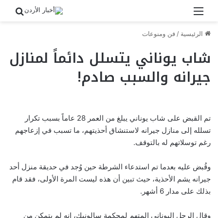
القائمة
بحث 
الرئيسية
/
فن ومنوعات
شاب يوناني يتسلل دائماً لمنازل
جيرانه والسبب صادم!
تم القبض على شاب يوناني يبلغ من العمر 28 عاماً بسبب تكرار
تسلله إلى منازل جيرانه لاستنشاق أحذيتهم، ما تسبب في إزعاجهم
رغم توسلاتهم له بالتوقف.
وقُبض عليه بعدما تم استدعاء الشرطة حين وُجد في حديقة منزل أحد
جيرانه يشم الأحذية، حيث تبين أن هذه ليست المرة الأولى، فقد قام
بذلك على مدار 6 أشهر.
وقال الرجل اليوناني المتهم لمحكمة سالونيك، إنه لم يتمكن من