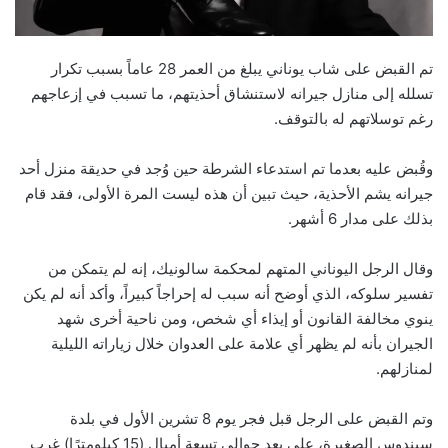
تم القبض على شاب يوناني يبلغ من العمر 28 عاماً بسبب تكرار
تسلله إلى منازل جيرانه لاستنشاق أحذيتهم، ما تسبب في إزعاجهم
رغم توسلاتهم له بالتوقف.
وقُبض عليه بعدما تم استدعاء الشرطة حين وُجد في حديقة منزل أحد
جيرانه يشم الأحذية، حيث تبين أن هذه ليست المرة الأولى، فقد قام
بذلك على مدار 6 أشهر.
وقال الرجل اليوناني المتهم لمحكمة سالونيك، إنه لم يتمكن من
تفسير سلوكه، الذي أوضح أنه سبب له إحراجاً كبيراً، وأكد أنه لم يكن
ينوي مخالفة القانون أو إيذاء أي شخص، ومن ناحية أخرى شهد
الجيران بأنه لم يظهر أي علامة على العدوان خلال زياراته الليلية
لمنازلهم.
وتم القبض على الرجل قبل فجر يوم 8 تشرين الأول في بلدة
سيندوس الصغيرة، على بعد حوالي تسعة أميال (15 كيلومترًا) غرب