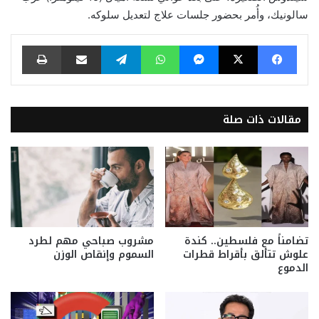
سالونيك، وأُمر بحضور جلسات علاج لتعديل سلوكه.
فيسبوك
‫X
ماسنجر
واتساب
تيلقرام
مشاركة عبر البريد
طباعة
مقالات ذات صلة
تضامناً مع فلسطين.. كندة
مشروب صباحي مهم لطرد
علوش تتألق بأقراط قطرات
السموم وإنقاص الوزن
الدموع