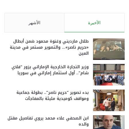
الأخيرة
الأشهر
طلال مارديني وغنوة محمود ضمن أبطال
«حريم ناصر»… والتصوير مستمر في مدينة
العين
وزير التجارة الخارجية الإماراتي يزور “فلاي
شام”.. أول استثمار إماراتي في سوريا
بدء تصوير “حريم ناصر”.. بطولة جماعية
ومواقف كوميدية مليئة بالمفاجآت
ابن الصحفي علاء محمد يروي تفاصيل مقتل
والده