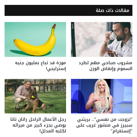
مقالات ذات صلة
مشروب صباحي مهم لطرد
موزة قد تباع بمليون جنيه
السموم وإنقاص الوزن
إسترليني!
“تزوجت من نفسي”.. بريتني
رجل الأعمال الراحل راتان تاتا
سبيرز في منشور غريب على
يوصي بجزء كبير من ميراثه
“إنستغرام”
لكلبه المدلل!