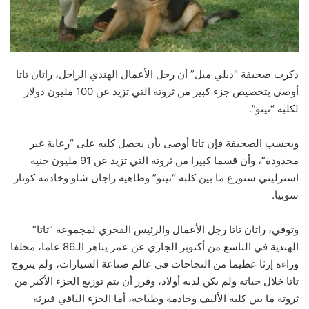
ذكرت صحيفة “ديلي ميل” أن رجل الأعمال الهندي الراحل، راتان تاتا
أوصى بتخصيص جزء كبير من ثروته التي تزيد عن 100 مليون دولار
لكلبه “تيتو”.
وبحسب الصحيفة فإن تاتا أوصى بأن يحصل كلبه على “رعاية غير
محدودة”، وأن قسما كبيرا من ثروته التي تزيد عن 91 مليون جنيه
استرليني ستوزع ما بين كلبه “تيتو” وطاهيه راجان شاو وخادمه كونار
سوبيا.
وتوفي، راتان تاتا رجل الأعمال والرئيس الفخري لمجموعة “تاتا”
الهندية في التاسع من أكتوبر الجاري عن عمر يناهز الـ86 عاما، مخلفا
وراءه إرثا عظيما من النجاحات في عالم صناعة السيارات، ولم يتزوج
تاتا خلال حياته ولم يكن لديه أولاد، وقرر أن يتم توزيع الجزء الأكبر من
ثروته ما بين كلبه الأليف وخادمه وطباخه، أما الجزء الباقي فيرثه