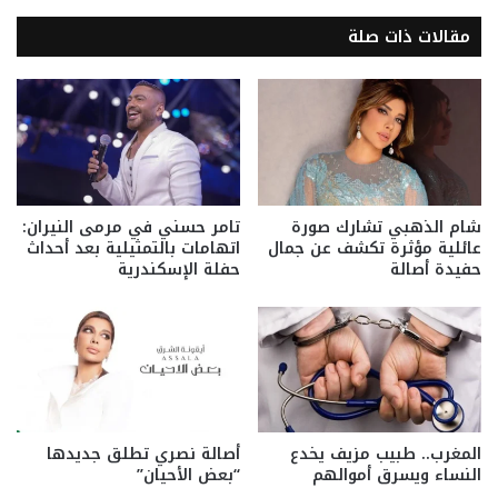
مقالات ذات صلة
شام الذهبي تشارك صورة
تامر حسني في مرمى النيران:
عائلية مؤثرة تكشف عن جمال
اتهامات بالتمثيلية بعد أحداث
حفيدة أصالة
حفلة الإسكندرية
المغرب.. طبيب مزيف يخدع
أصالة نصري تطلق جديدها
النساء ويسرق أموالهم
“بعض الأحيان”