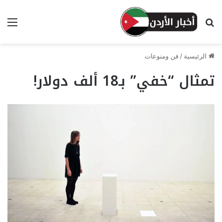
بحث عن
الق
الرئيسية
/
فن ومنوعات
تمثال “خفي” بـ18 ألف دولار!