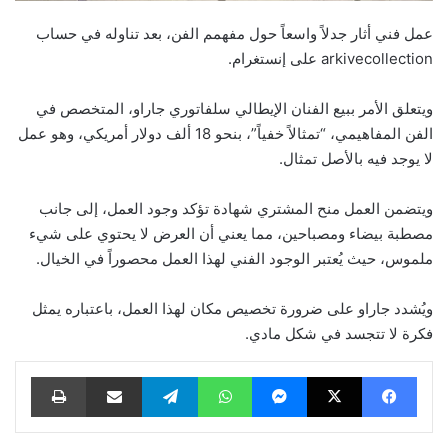
عمل فني أثار جدلاً واسعاً حول مفهمم الفن، بعد تناوله في حساب
arkivecollection على إنستغرام.
ويتعلق الأمر ببيع الفنان الإيطالي سلفاتوري جاراو، المتخصص في
الفن المفاهيمي، “تمثالاً خفياً”، بنحو 18 ألف دولار أمريكي، وهو عمل
لا يوجد فيه بالأصل تمثال.
ويتضمن العمل منح المشتري شهادة تؤكد وجود العمل، إلى جانب
مصطبة بيضاء ومصباحين، مما يعني أن العرض لا يحتوي على شيء
ملموس، حيث يُعتبر الوجود الفني لهذا العمل محصوراً في الخيال.
ويُشدد جاراو على ضرورة تخصيص مكان لهذا العمل، باعتباره يمثل
فكرة لا تتجسد في شكل مادي.
فيسبوك
‫X
ماسنجر
واتساب
تيلقرام
مشاركة عبر البريد
طباعة