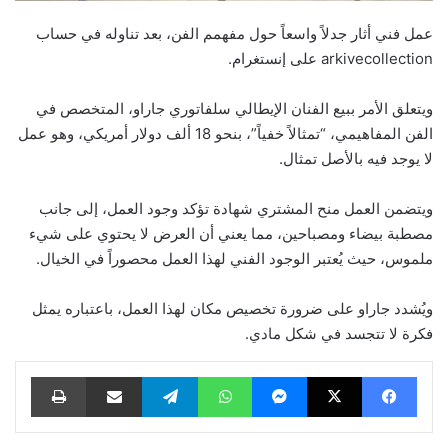
عمل فني أثار جدلاً واسعاً حول مفهمم الفن، بعد تناوله في حساب
arkivecollection على إنستغرام.
ويتعلق الأمر ببيع الفنان الإيطالي سلفاتوري جاراو، المتخصص في
الفن المفاهيمي، “تمثالاً خفياً”، بنحو 18 ألف دولار أمريكي، وهو عمل
لا يوجد فيه بالأصل تمثال.
ويتضمن العمل منح المشتري شهادة تؤكد وجود العمل، إلى جانب
مصطبة بيضاء ومصباحين، مما يعني أن العرض لا يحتوي على شيء
ملموس، حيث يُعتبر الوجود الفني لهذا العمل محصوراً في الخيال.
ويُشدد جاراو على ضرورة تخصيص مكان لهذا العمل، باعتباره يمثل
فكرة لا تتجسد في شكل مادي.
فيسبوك
‫X
ماسنجر
واتساب
تيلقرام
مشاركة عبر البريد
طباعة