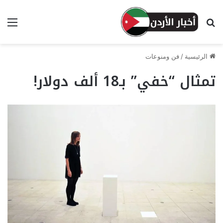
بحث عن
الق
الرئيسية
/
فن ومنوعات
تمثال “خفي” بـ18 ألف دولار!