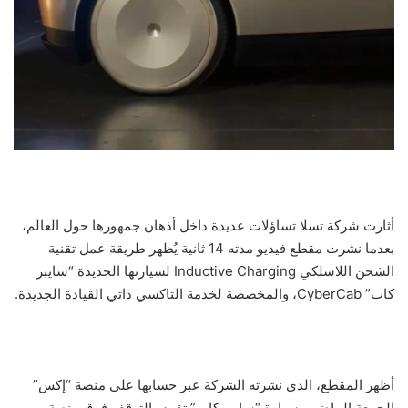
أثارت شركة تسلا تساؤلات عديدة داخل أذهان جمهورها حول العالم،
بعدما نشرت مقطع فيديو مدته 14 ثانية يُظهر طريقة عمل تقنية
الشحن اللاسلكي Inductive Charging لسيارتها الجديدة “سايبر
كاب” CyberCab، والمخصصة لخدمة التاكسي ذاتي القيادة الجديدة.
أظهر المقطع، الذي نشرته الشركة عبر حسابها على منصة “إكس”
الجمعة الماضي، سيارة “سايبر كاب” تقوم بالتوقف فوق منصة