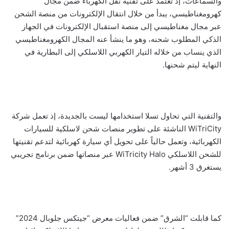
والسماعات، إذ تعتمد على تقنية نقل الكهرباء ضمن مجال
كهرومغناطيسي، يبدأ من خلال انتقال الإلكترونات من منصة الشحن
عبر مجال مغناطيسي إلى منصة استقبال الإلكترونات في الجهاز
الذكي المطلوب شحنه، وهو ما ينشأ عنه المجال الكهرومغناطيسي
الذي ينساب من خلاله التيار الكهربي اللاسلكي إلى البطارية في
النهاية ليتم شحنها.
والتقنية التي تحاول تسلا استخدامها ليست بالجديدة، إذ تعمل شركة
WiTriCity الناشئة على تطوير منصات شحن لاسلكية للسيارات
الكهربائية، وتعمل حالياً على تحويل أي سيارة كهربائية لتدعم تقنيتها
للشحن اللاسلكي WiTricity Halo عبر منصاتها ضمن برنامج تجريبي
يستغرق 3 أشهر.
كما قابلت “الشرق” ضمن فعاليات معرض “جيتكس جلوبال 2024”