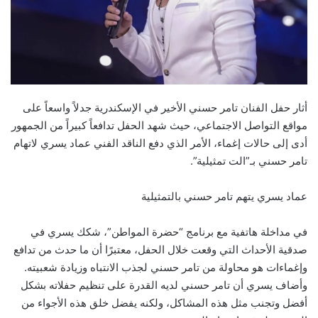
أثار حفل الفنان تامر حسني الأخير في الإسكندرية جدلاً واسعاً على
مواقع التواصل الاجتماعي، حيث شهد الحفل تدافعاً كبيراً من الجمهور
أدى إلى حالات إغماء، الأمر الذي دفع الناقد الفني عماد يسري لاتهام
تامر حسني بـ”الت تمثيلية”.
عماد يسري يتهم تامر حسني بالتمثيلية
في مداخلة هاتفية مع برنامج “حضرة المواطن”، شكك يسري في
صدقية الأحداث التي وقعت خلال الحفل، معتبرًا أن ما حدث من تدافع
وإغماءات هو محاولة من تامر حسني لجذب الانتباه وزيادة شعبيته.
وأضاف يسري أن تامر حسني لديه القدرة على تنظيم حفلاته بشكل
أفضل وتجنب مثل هذه المشاكل، ولكنه يفضل خلق هذه الأجواء من