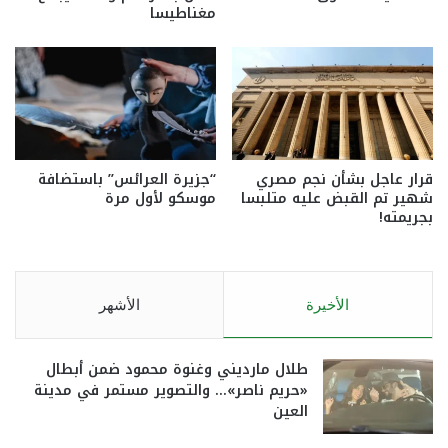
مغناطيسا
قرار عاجل بشأن نجم مصري
“جزيرة العرائس” باستضافة
شهير تم القبض عليه متلبسا
موسكو لأول مرة
بجريمته!
الأخيرة
الأشهر
طلال مارديني وغنوة محمود ضمن أبطال
«حريم ناصر»… والتصوير مستمر في مدينة
العين