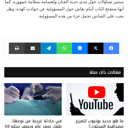
ستثير تساؤلات حول مدى جدية الفنان واهتمامه بسلامة جمهوره. كما
أنها ستفتح الباب أمام نقاش حول المسؤولية عن حوادث كهذه، وهل
يجب على الفنانين تحمل جزء من هذه المسؤولية.
فيسبوك
‫X
ماسنجر
واتساب
تيلقرام
مشاركة عبر البريد
طباعة
مقالات ذات صلة
ما هو جديد يوتيوب لتعزيز
في حادثة غريبة من نوعها..
مصداقية المحتوى؟
طفل بعمر عام ونصف يبتلع 50