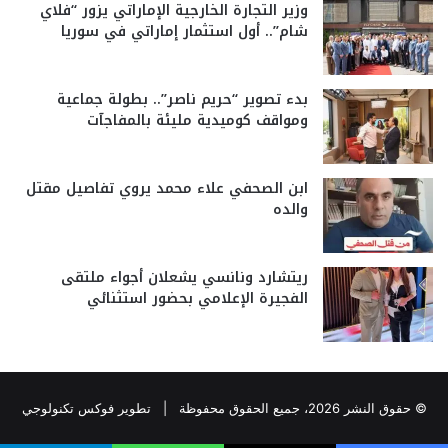
وزير التجارة الخارجية الإماراتي يزور “فلاي
شام”.. أول استثمار إماراتي في سوريا
بدء تصوير “حريم ناصر”.. بطولة جماعية
ومواقف كوميدية مليئة بالمفاجآت
ابن الصحفي علاء محمد يروي تفاصيل مقتل
والده
ريتشارد ونانسي يشعلان أجواء ملتقى
الفجيرة الإعلامي بحضور استثنائي
© حقوق النشر 2026، جميع الحقوق محفوظة |
تطوير فوكس تكنولوجي