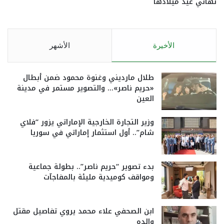
تهاني عيد ميلادها
الأخيرة
الأشهر
طلال مارديني وغنوة محمود ضمن أبطال
«حريم ناصر»… والتصوير مستمر في مدينة
العين
وزير التجارة الخارجية الإماراتي يزور “فلاي
شام”.. أول استثمار إماراتي في سوريا
بدء تصوير “حريم ناصر”.. بطولة جماعية
ومواقف كوميدية مليئة بالمفاجآت
ابن الصحفي علاء محمد يروي تفاصيل مقتل
والده