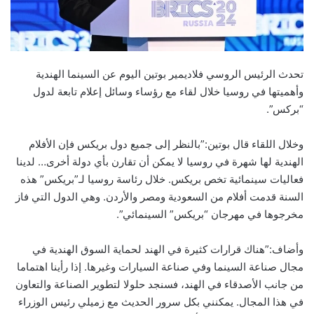
تحدث الرئيس الروسي فلاديمير بوتين اليوم عن السينما الهندية
وأهميتها في روسيا خلال لقاء مع رؤساء وسائل إعلام تابعة لدول
“بركس”.
وخلال اللقاء قال بوتين:”بالنظر إلى جميع دول بريكس فإن الأفلام
الهندية لها شهرة في روسيا لا يمكن أن تقارن بأي دولة أخرى… لدينا
فعاليات سينمائية تخص بريكس. خلال رئاسة روسيا لـ”بريكس” هذه
السنة قدمت أفلام من السعودية ومصر والأردن. وهي الدول التي فاز
مخرجوها في مهرجان “بريكس” السينمائي”.
وأضاف:”هناك قرارات كثيرة في الهند لحماية السوق الهندية في
مجال صناعة السينما وفي صناعة السيارات وغيرها. إذا رأينا اهتماما
من جانب الأصدقاء في الهند، فسنجد حلولا لتطوير الصناعة والتعاون
في هذا المجال. يمكنني بكل سرور الحديث مع زميلي رئيس الوزراء