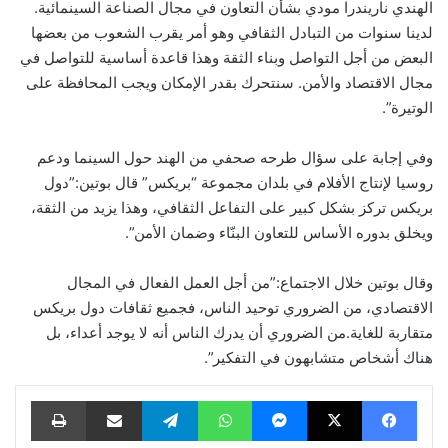
الهندي ناريندرا مودي بشأن التعاون في مجال الصناعة السينمائية.
لدينا سنوات من التبادل الثقافي وهو أمر يقرب الشعوب من بعضها
البعض من أجل التواصل وبناء الثقة وهذا قاعدة أساسية للتواصل في
مجال الاقتصاد والأمن. سنتحرك بقدر الإمكان ويجب المحافظة على
الوتيرة”.
وفي إجابة على سؤال طرحه صحفي من الهند حول السينما ودعم
روسيا لإنتاج الأفلام في بلدان مجموعة “بريكس” قال بوتين:”دول
بريكس تركز بشكل كبير على التفاعل الثقافي، وهذا يزيد من الثقة،
ويخلق بدوره الأساس للتعاون البنّاء وضمان الأمن”.
وقال بوتين خلال الاجتماع:”من أجل العمل الفعال في المجال
الاقتصادي، من الضروري توحيد الناس، فجميع ثقافات دول بريكس
متقاربة للغاية.من الضروري أن يدرك الناس أنه لا يوجد أعداء، بل
هناك أشخاص متشابهون في التفكير”.
فيسبوك
‫X
ماسنجر
واتساب
تيلقرام
مشاركة عبر البريد
طباعة