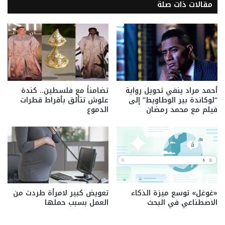
مقالات ذات صلة
أحمد مراد ينفي تحويل رواية
تضامناً مع فلسطين.. كندة
“لوكاندة بير الوطاويط” إلى
علوش تتألق بأقراط قطرات
فيلم مع محمد رمضان
الدموع
«غوغل» توسع ميزة الذكاء
تعويض كبير لامرأة طردت من
الاصطناعي في البحث
العمل بسبب حملها