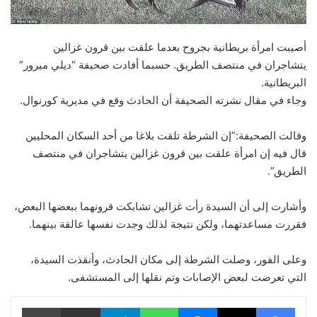
أصيبت امرأة بريطانية بجروح بعدما علقت بين قرون غزالين
يتشاجران في منتصف الطريق. حسبما أفادت صحيفة “ديلي ميرور”
البريطانية.
وجاء في مقال نشرته الصحيفة أن الحادث وقع في مديرية كورنوال.
وقالت الصحيفة:”إن الشرطة تلقت بلاغا من أحد السكان المحليين
قال فيه إن امرأة علقت بين قرون غزالين يتشاجران في منتصف
الطريق”.
وأشارت إلى أن السيدة رأت غزالين تشابكت قرونهما ببعضها البعض،
فقررت مساعدتهما، ولكن نتيجة لذلك وجدت نفسها عالقة بينهما.
وعلى الفور، وصلت الشرطة إلى مكان الحادث، وأنقذت السيدة،
التي تعرضت لبعض الإصابات وتم نقلها إلى المستشفى.
فيسبوك
‫X
ماسنجر
واتساب
تيلقرام
مشاركة عبر البريد
طباعة