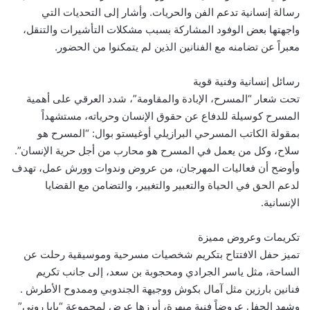
رسالة إنسانية تدعم الفن والحريات. وأشار إلى التحديات التي
واجهتها بعض الوفود المشاركة بسبب مشكلات التأشيرات والتنقل،
معبراً عن تضامنه مع الفنانين الذين لم يتمكنوا من الحضور.
رسائل إنسانية وفنية قوية
تحت شعار “المسرح، الإبادة والمقاومة”، شدد العرقي على أهمية
المسرح كوسيلة للدفاع عن حقوق الإنسان وحرياته، مستشهداً
بمقولة الكاتب المسرحي البرازيلي أوغيستو بوال: “المسرح هو
سلاح، وكل من يعمل في المسرح هو محارب من أجل حرية الإنسان”.
وأوضح أن فعاليات المهرجان، من عروض وندوات وورش عمل، تهدف
لدعم الحق في الحياة والتعبير والتغيير، والتضامن مع القضايا
الإنسانية.
تكريمات وعروض مميزة
تميز حفل الافتتاح بتكريم شخصيات مسرحية وموسيقية رحلت عن
الساحة، مثل ياسر الجرادي ومحجوبة بن سعد، إلى جانب تكريم
فنانين بارزين مثل آمال بكوش ووجيهة الجندوبي وممدوح الأطرش .
وشهد الحفل عروضاً فنية مبهرة، أبرزها عرض لمجموعة “بابا روني”