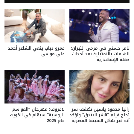
تامر حسني في مرمى النيران:
عمرو دياب ينعي الشاعر أحمد
اتهامات بالتمثيلية بعد أحداث
علي موسى
حفلة الإسكندرية
رانيا محمود ياسين تكشف سر
لافروف: مهرجان “المواسم
نجاح فيلم “قشر البندق” وتؤكد
الروسية” سيقام في الكويت
أنه غير شكل السينما المصرية
عام 2025