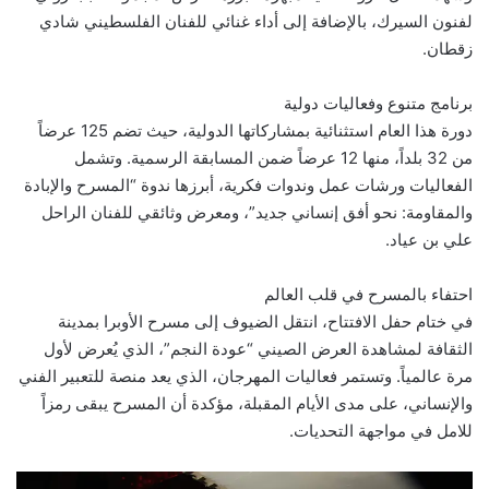
لفنون السيرك، بالإضافة إلى أداء غنائي للفنان الفلسطيني شادي
زقطان.
برنامج متنوع وفعاليات دولية
دورة هذا العام استثنائية بمشاركاتها الدولية، حيث تضم 125 عرضاً
من 32 بلداً، منها 12 عرضاً ضمن المسابقة الرسمية. وتشمل
الفعاليات ورشات عمل وندوات فكرية، أبرزها ندوة “المسرح والإبادة
والمقاومة: نحو أفق إنساني جديد”، ومعرض وثائقي للفنان الراحل
علي بن عياد.
احتفاء بالمسرح في قلب العالم
في ختام حفل الافتتاح، انتقل الضيوف إلى مسرح الأوبرا بمدينة
الثقافة لمشاهدة العرض الصيني “عودة النجم”، الذي يُعرض لأول
مرة عالمياً. وتستمر فعاليات المهرجان، الذي يعد منصة للتعبير الفني
والإنساني، على مدى الأيام المقبلة، مؤكدة أن المسرح يبقى رمزاً
للامل في مواجهة التحديات.