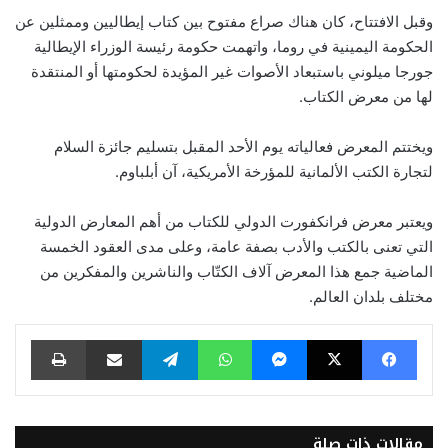
وقبل الافتتاح، كان هناك صراع مفتوح بين كتاب إيطاليين وممثلين عن
الحكومة اليمينية في روما، واتهمت حكومة رئيسة الوزراء الإيطالية
جورجا ميلوني باستبعاد الأصوات غير المؤيدة لحكومتها أو المنتقدة
لها من معرض الكتاب.
ويختتم المعرض فعالياته يوم الأحد المقبل بتسليم جائزة السلام
لتجارة الكتب الألمانية للمؤرخة الأمريكية، آن أبلباوم.
ويعتبر معرض فرانكفورت الدولي للكتاب من أهم المعارض الدولية
التي تعنى بالكتب والأدب بصفة عامة، وعلى مدى العقود الخمسة
الماضية جمع هذا المعرض آلاف الكتّاب والناشرين والمفكرين من
مختلف بلدان العالم.
فيسبوك
‫X
ماسنجر
واتساب
تيلقرام
مشاركة عبر البريد
طباعة
مقالات ذات صلة