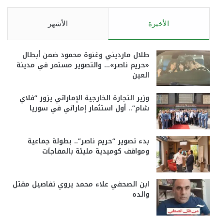
الأخيرة
الأشهر
طلال مارديني وغنوة محمود ضمن أبطال
«حريم ناصر»… والتصوير مستمر في مدينة
العين
وزير التجارة الخارجية الإماراتي يزور “فلاي
شام”.. أول استثمار إماراتي في سوريا
بدء تصوير “حريم ناصر”.. بطولة جماعية
ومواقف كوميدية مليئة بالمفاجآت
ابن الصحفي علاء محمد يروي تفاصيل مقتل
والده