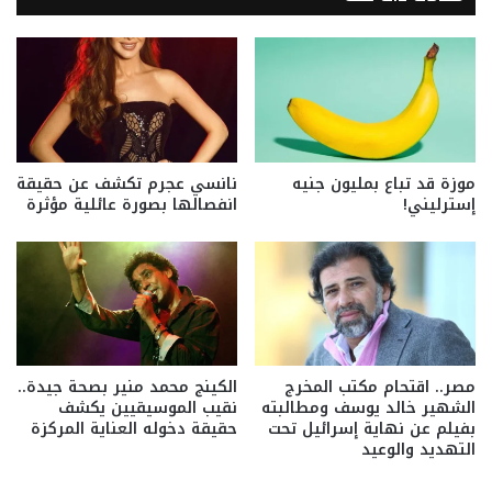
موزة قد تباع بمليون جنيه
نانسي عجرم تكشف عن حقيقة
إسترليني!
انفصالها بصورة عائلية مؤثرة
مصر.. اقتحام مكتب المخرج
الكينج محمد منير بصحة جيدة..
الشهير خالد يوسف ومطالبته
نقيب الموسيقيين يكشف
بفيلم عن نهاية إسرائيل تحت
حقيقة دخوله العناية المركزة
التهديد والوعيد