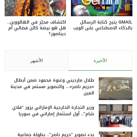
GMAIL يتيح كتابة الرسائل
اكتشاف محيّر في الهالووين..
بالذكاء الاصطناعي على الويب
هل هو بيضة كائن فضائي أم
ديناصور؟
الأخيرة
الأشهر
طلال مارديني وغنوة محمود ضمن أبطال
«حريم ناصر»… والتصوير مستمر في مدينة
العين
وزير التجارة الخارجية الإماراتي يزور “فلاي
شام”.. أول استثمار إماراتي في سوريا
بدء تصوير “حريم ناصر”.. بطولة جماعية