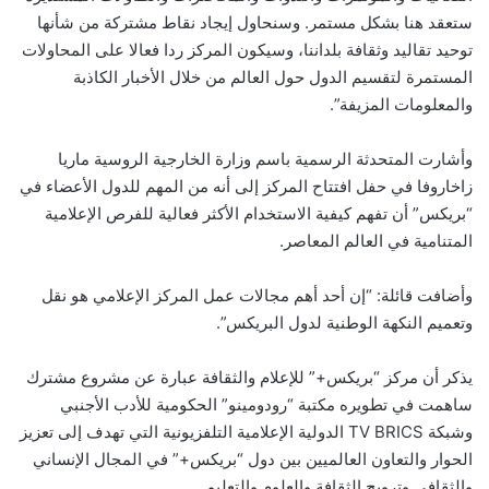
ستعقد هنا بشكل مستمر. وسنحاول إيجاد نقاط مشتركة من شأنها
توحيد تقاليد وثقافة بلداننا، وسيكون المركز ردا فعالا على المحاولات
المستمرة لتقسيم الدول حول العالم من خلال الأخبار الكاذبة
والمعلومات المزيفة”.
وأشارت المتحدثة الرسمية باسم وزارة الخارجية الروسية ماريا
زاخاروفا في حفل افتتاح المركز إلى أنه من المهم للدول الأعضاء في
“بريكس” أن تفهم كيفية الاستخدام الأكثر فعالية للفرص الإعلامية
المتنامية في العالم المعاصر.
وأضافت قائلة: “إن أحد أهم مجالات عمل المركز الإعلامي هو نقل
وتعميم النكهة الوطنية لدول البريكس”.
يذكر أن مركز “بريكس+” للإعلام والثقافة عبارة عن مشروع مشترك
ساهمت في تطويره مكتبة “رودومينو” الحكومية للأدب الأجنبي
وشبكة TV BRICS الدولية الإعلامية التلفزيونية التي تهدف إلى تعزيز
الحوار والتعاون العالميين بين دول “بريكس+” في المجال الإنساني
والثقافي وترويج الثقافة والعلوم والتعليم.