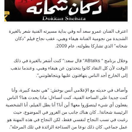
اعترف الفنان عمرو سعد أنه وفي بداية مسيرته الفنية شعر بالغيرة
الشديدة من نجومية الفنانة هيفاء وهبي، عقب نجاح فيلم “دكان
شحاته” الذي تشاركا بطولته، عام 2009.
وخلال برنامج ” ABtalks” قال سعد:” كنت أشعر بالغيرة في ذلك
الوقت لأن كل النقاد كانوا يتحدثون عن هيفاء وهبي، وعندما نذهب
إلى الخارج أجد الناس يتهافتون عليها ويتجاهلونني”.
وأضاف في حديثه مع الإعلامي أنس بوخش: “هي نجمة كبيرة، وأنا
كنت جديدا على الساحة الفنية، كنت أتساءل: ماذا يحدث هنا؟ الناس
يفعلون أي شيء ليتصوّروا معها! أين أنا؟ أنا بطل الفيلم، أنا الشخصية
الرئيسة شحاتة!.. كان هناك جانب من الغرور في الموضوع، حيث
رغبت في نسب النجاح لنفسي فقط، لكن النجاح في هذه المهنة هو
عمل جماعي. كان ذلك نوعا من السذاجة الزائدة في تلك المرحلة”.