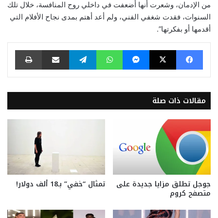
من الإدمان، وشعرت أنها أضعفت في داخلي روح المنافسة، خلال تلك
السنوات، فقدت شغفي الفني، ولم أعد أهتم بمدى نجاح الأفلام التي
أقدمها أو بفكرتها”.
فيسبوك
‫X
ماسنجر
واتساب
تيلقرام
مشاركة عبر البريد
طباعة
مقالات ذات صلة
جوجل تطلق مزايا جديدة على
تمثال “خفي” بـ18 ألف دولار!
متصفح كروم