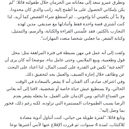
وتطرق عمرو سعد إلى معاناته من الحرمان خلال طفولته قائلا: “لم
يكن بإمكاني الحصول على ما أطمح إليه. راتب والدي كان محدودا،
ولا بدَّ أن يكفيني أنا وإخوتي… لم أستطع شراء القصص كما أريد، لذا
كنت أشتري قصة واحدة فقط وأتبادلها مع صديقي. مدين لهذه
التجارب بالكثير، فقد علّمتني القراءة والكتابة، والرسم، والتمثيل،
وكتابة الشعر، ما جعلني شخصا متعدد المهارات”.
ولفت إلى أنه عمل في مهن بسيطة في فترة المراهقة مثل: محل
فول وطعمية، وبيع الملابس، وحتى عامل بناء، موضحا أنه كان يرى أن
“الجدعنة” تكمن في القدرة على كسب المال، لذا اعتاد على البحث
عن وظائف خلال إجازة الصيف، والعمل بجد لتحقيق ذلك.
وفي اعتراف صادم، أكد الفنان أنه لا يشعر بالسعادة في الوقت
الحالي، ولا يستطيع عيش حياة خاصة أو شخصية، لافتا إلى أنه يعاني
من الصداع الدائم، ومن الإدمان على العمل، ما يجعله يشعر بعدم
الرضا بسبب الطموحات المستمرة التي تراوده، لكنه رغم ذلك، فخور
بما وصل إليه”.
وتابع قائلا: “لفترة طويلة من حياتي، كنت أتناول أدوية مضادة
للاكتئاب، لمدة 4 سنوات، ثم قررت الإقلاع عنها لأنني أعتبرها نوعا