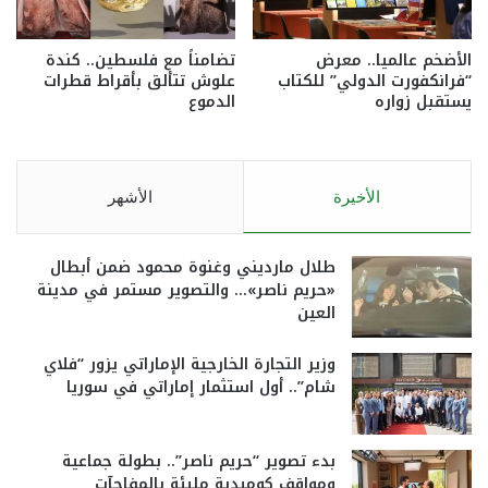
الأضخم عالميا.. معرض
تضامناً مع فلسطين.. كندة
“فرانكفورت الدولي” للكتاب
علوش تتألق بأقراط قطرات
يستقبل زواره
الدموع
الأخيرة
الأشهر
طلال مارديني وغنوة محمود ضمن أبطال
«حريم ناصر»… والتصوير مستمر في مدينة
العين
وزير التجارة الخارجية الإماراتي يزور “فلاي
شام”.. أول استثمار إماراتي في سوريا
بدء تصوير “حريم ناصر”.. بطولة جماعية
ومواقف كوميدية مليئة بالمفاجآت