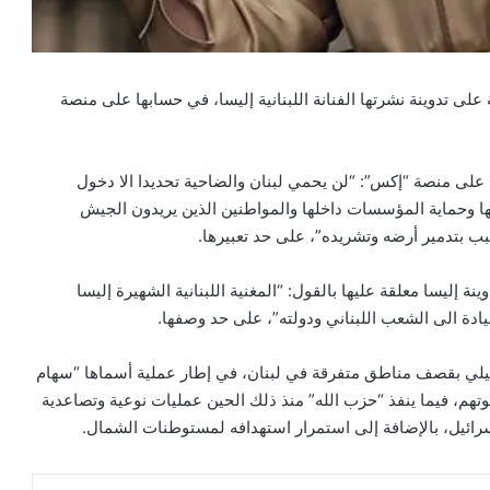
 على تدوينة نشرتها الفنانة اللبنانية إليسا، في حسابها على منصة
 على منصة “إكس”: “لن يحمي لبنان والضاحية تحديدا الا دخول
تها وحماية المؤسسات داخلها والمواطنين الذين يريدون الجيش
سبب بتدمير أرضه وتشريده”، على حد تعبيرها.
إليسا معلقة عليها بالقول: “المغنية اللبنانية الشهيرة إليسا
يادة الى الشعب اللبناني ودولته”، على حد وصفها.
إسرائيلي بقصف مناطق متفرقة في لبنان، في إطار عملية أسماها “سهام
هم، فيما ينفذ “حزب الله” منذ ذلك الحين عمليات نوعية وتصاعدية
ائيل، بالإضافة إلى استمرار استهدافه لمستوطنات الشمال.
ماسنجر
مشاركة عبر البريد
طباعة