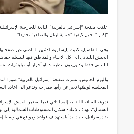
علقت صفحة “إسرائيل بالعربية” التابعة للخارجية الإسرائيلية
“إكس”، حول كيفية “حماية لبنان والضاحية تحديدا”.
وفي التفاصيل، كتبت إليسا يوم الاثنين الماضي عبر صفحتها
الجيش اللبناني الى كل الاحياء والمناطق فيها ليتسلم حماي
اللبناني فقط ولا يريدون تنظيمات او أحزابا أو ميليشيات تت
واليوم الخميس، نشرت صفحة “إسرائيل بالعربية” صورة لتدوينة 
المخلصة لوطنها تعبر عن رأيها بصراحة وتدعو الى اعادة الس
تدوينة الفنانة اللبنانية إليسا تأتي فيما يستمر الجيش ال
الشمال”، تهدف لإعادة سكان المستوطنات الشمالية إلى بيوت
ضد إسرائيل، حيث بدأ باستهداف قواعد ومواقع في وسط إسر
فيسبوك
‫X