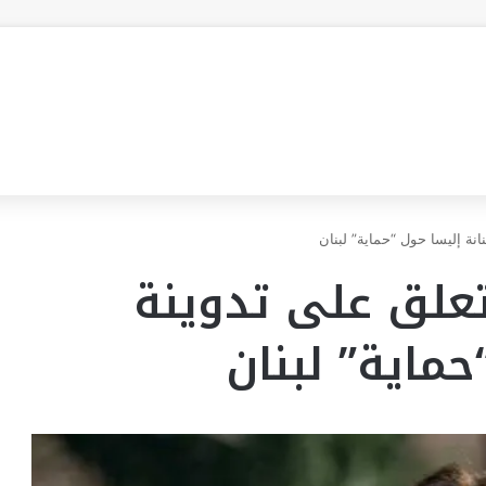
نانة إليسا حول “حماية” لبنان
 تعلق على تدوينة
حماية” لبنان