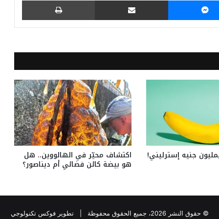
مليون جنيه إسترليني!
اكتشاف محيّر في الهالووين.. هل
هو بيضة كائن فضائي أم ديناصور؟
© حقوق النشر 2026، جميع الحقوق محفوظة |
تطوير فوكس تكنولوجي