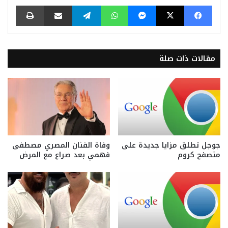
فيسبوك
‫X
ماسنجر
واتساب
تيلقرام
مشاركة عبر البريد
طباعة
مقالات ذات صلة
جوجل تطلق مزايا جديدة على
وفاة الفنان المصري مصطفى
متصفح كروم
فهمي بعد صراع مع المرض