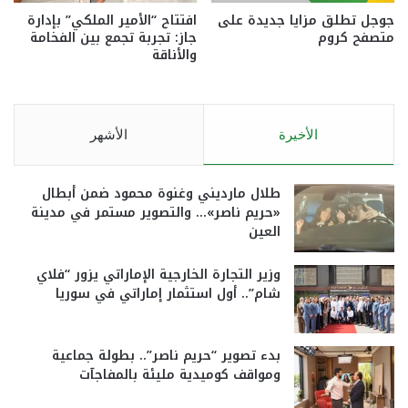
جوجل تطلق مزايا جديدة على
افتتاح “الأمير الملكي” بإدارة
متصفح كروم
جاز: تجربة تجمع بين الفخامة
والأناقة
الأخيرة
الأشهر
طلال مارديني وغنوة محمود ضمن أبطال
«حريم ناصر»… والتصوير مستمر في مدينة
العين
وزير التجارة الخارجية الإماراتي يزور “فلاي
شام”.. أول استثمار إماراتي في سوريا
بدء تصوير “حريم ناصر”.. بطولة جماعية
ومواقف كوميدية مليئة بالمفاجآت